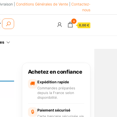
ivraison |
Conditions Générales de Vente
|
Contactez-
nous
0
0,00 €
es
Achetez en confiance
Expédition rapide
🚚
Commandes préparées
depuis la France selon
disponibilité.
Paiement sécurisé
🔒
Carte bancaire sécurisée via