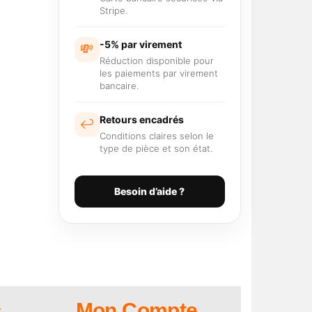
Stripe.
-5% par virement
💸
Réduction disponible pour
les paiements par virement
bancaire.
Retours encadrés
↩️
Conditions claires selon le
type de pièce et son état.
Besoin d’aide ?
s
Mon Compte