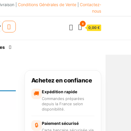
ivraison |
Conditions Générales de Vente
|
Contactez-
nous
0
0,00 €
es
Achetez en confiance
Expédition rapide
🚚
Commandes préparées
depuis la France selon
disponibilité.
Paiement sécurisé
🔒
Carte bancaire sécurisée via