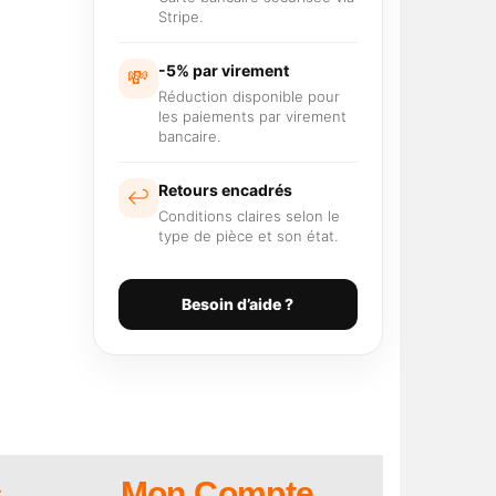
Stripe.
-5% par virement
💸
Réduction disponible pour
les paiements par virement
bancaire.
Retours encadrés
↩️
Conditions claires selon le
type de pièce et son état.
Besoin d’aide ?
s
Mon Compte