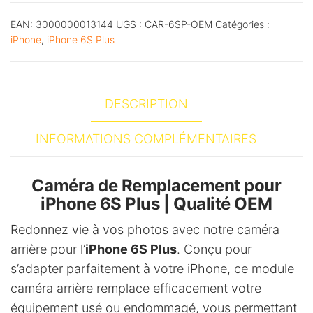
t
EAN:
3000000013144
UGS :
CAR-6SP-OEM
Catégories :
e
iPhone
,
iPhone 6S Plus
r
n
a
DESCRIPTION
t
i
INFORMATIONS COMPLÉMENTAIRES
v
e
Caméra de Remplacement pour
:
iPhone 6S Plus | Qualité OEM
Redonnez vie à vos photos avec notre caméra
arrière pour l’
iPhone 6S Plus
. Conçu pour
s’adapter parfaitement à votre iPhone, ce module
caméra arrière remplace efficacement votre
équipement usé ou endommagé, vous permettant