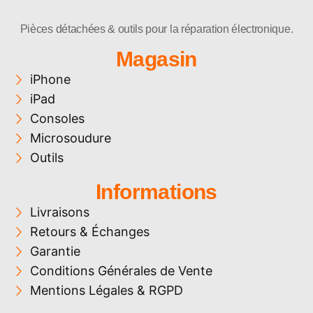
r
n
Pièces détachées & outils pour la réparation électronique.
a
Magasin
t
iPhone
i
iPad
v
Consoles
e
Microsoudure
:
Outils
Informations
Livraisons
Retours & Échanges
Garantie
Conditions Générales de Vente
Mentions Légales & RGPD