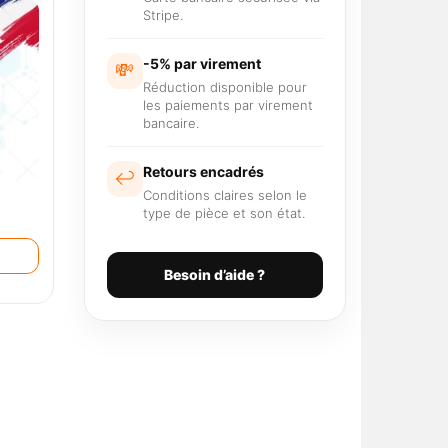
Stripe.
-5% par virement
💸
Réduction disponible pour
les paiements par virement
bancaire.
Retours encadrés
↩️
Conditions claires selon le
type de pièce et son état.
Besoin d’aide ?