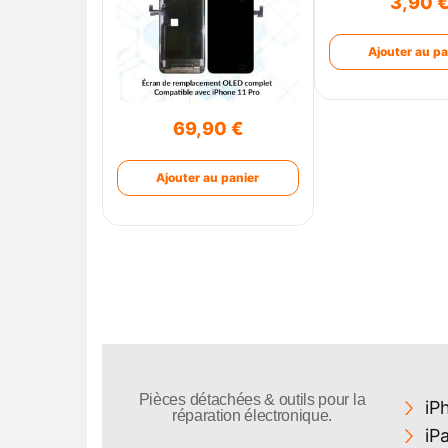
3,90
Ajouter au pa
69,90
€
Ajouter au panier
Pièces détachées & outils pour la
iP
réparation électronique.
iP