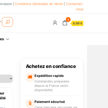
ivraison |
Conditions Générales de Vente
|
Contactez-
nous
0
0,00 €
es
Achetez en confiance
Expédition rapide
🚚
Commandes préparées
depuis la France selon
disponibilité.
our
lité
Paiement sécurisé
🔒
Carte bancaire sécurisée via