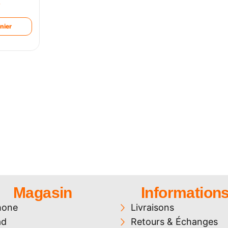
€
nier
Magasin
Information
hone
Livraisons
ad
Retours & Échanges