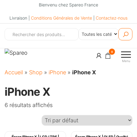
Bienvenu chez Spareo France
Livraison |
Conditions Générales de Vente
|
Contactez-nous
Spareo
0
Menu
Accueil
»
Shop
»
iPhone
»
iPhone X
iPhone X
6 résultats affichés
Écran iPhone X | LCD LTPS |
Écran iPhone X | OLED | Qualité