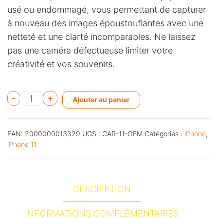
usé ou endommagé, vous permettant de capturer
à nouveau des images époustouflantes avec une
netteté et une clarté incomparables. Ne laissez
pas une caméra défectueuse limiter votre
créativité et vos souvenirs.
A
-
+
Ajouter au panier
l
t
EAN:
2000000013329
UGS :
CAR-11-OEM
Catégories :
iPhone
,
e
iPhone 11
r
n
a
DESCRIPTION
t
i
INFORMATIONS COMPLÉMENTAIRES