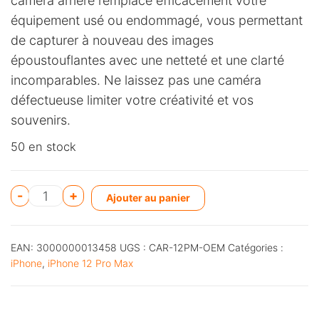
caméra arrière remplace efficacement votre
équipement usé ou endommagé, vous permettant
de capturer à nouveau des images
époustouflantes avec une netteté et une clarté
incomparables. Ne laissez pas une caméra
défectueuse limiter votre créativité et vos
souvenirs.
50 en stock
A
-
+
Ajouter au panier
l
t
EAN:
3000000013458
UGS :
CAR-12PM-OEM
Catégories :
e
iPhone
,
iPhone 12 Pro Max
r
n
a