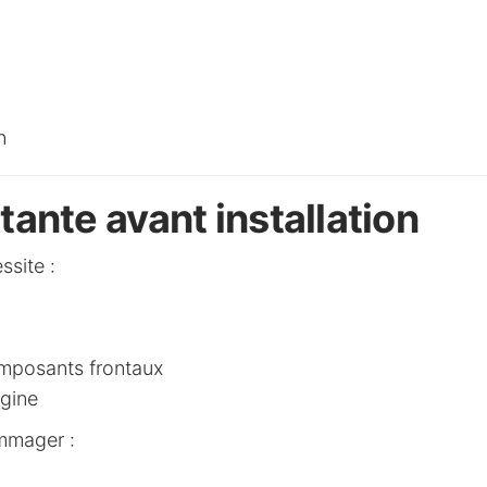
n
tante avant installation
site :
omposants frontaux
igine
mmager :