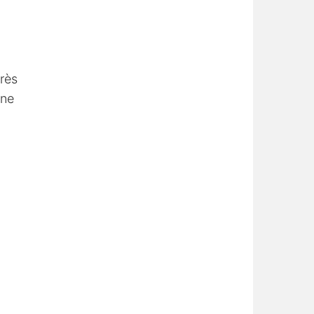
rès
une