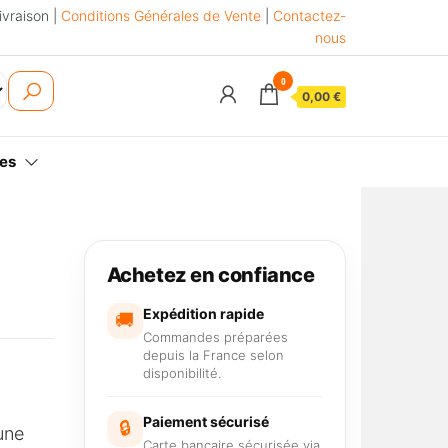
ivraison |
Conditions Générales de Vente
|
Contactez-
nous
0
0,00 €
es
Achetez en confiance
Expédition rapide
🚚
Commandes préparées
depuis la France selon
disponibilité.
Paiement sécurisé
🔒
une
Carte bancaire sécurisée via