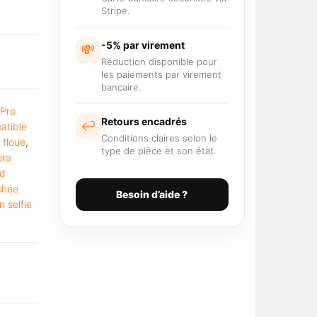
Stripe.
-5% par virement
💸
Réduction disponible pour
les paiements par virement
bancaire.
 Pro
Retours encadrés
↩️
atible
Conditions claires selon le
 floue
,
type de pièce et son état.
ra
id
chée
Besoin d’aide ?
n selfie