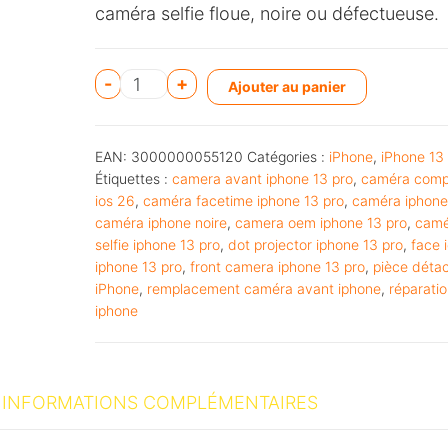
caméra selfie floue, noire ou défectueuse.
A
-
+
Ajouter au panier
l
t
EAN:
3000000055120
Catégories :
iPhone
,
iPhone 13
e
Étiquettes :
camera avant iphone 13 pro
,
caméra comp
r
ios 26
,
caméra facetime iphone 13 pro
,
caméra iphone
n
caméra iphone noire
,
camera oem iphone 13 pro
,
camé
selfie iphone 13 pro
,
dot projector iphone 13 pro
,
face 
a
iphone 13 pro
,
front camera iphone 13 pro
,
pièce déta
t
iPhone
,
remplacement caméra avant iphone
,
réparatio
i
iphone
v
e
:
INFORMATIONS COMPLÉMENTAIRES