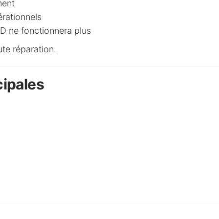
ment
érationnels
ID ne fonctionnera plus
te réparation.
cipales
o