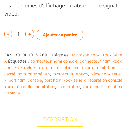
les problèmes d’affichage ou absence de signal
vidéo.
A
-
+
Ajouter au panier
l
t
EAN:
3000000051269
Catégories :
Microsoft xbox
,
Xbox Série
e
X
Étiquettes :
connecteur hdmi console
,
connecteur hdmi xbox
,
r
connecteur vidéo xbox
,
hdmi replacement xbox
,
hdmi xbox
n
cassé
,
hdmi xbox série x
,
microsoudure xbox
,
pièce xbox série
x
,
port hdmi console
,
port hdmi xbox série x
,
réparation console
a
xbox
,
réparation hdmi xbox
,
spareo xbox
,
xbox écran noir
,
xbox
t
no signal
i
v
e
DESCRIPTION
: