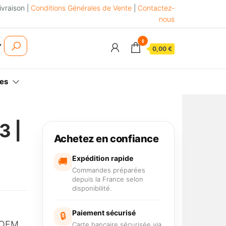
ivraison |
Conditions Générales de Vente
|
Contactez-
nous
0
0,00 €
es
3 |
Achetez en confiance
Expédition rapide
🚚
Commandes préparées
depuis la France selon
disponibilité.
Paiement sécurisé
🔒
é OEM
Carte bancaire sécurisée via