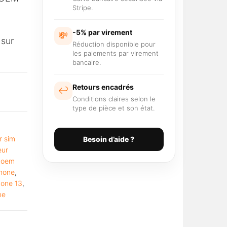
Stripe.
-5% par virement
💸
 sur
Réduction disponible pour
les paiements par virement
bancaire.
Retours encadrés
↩️
Conditions claires selon le
type de pièce et son état.
r sim
Besoin d’aide ?
eur
m oem
phone
,
hone 13
,
ne