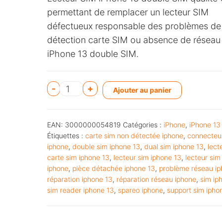
permettant de remplacer un lecteur SIM
défectueux responsable des problèmes de
détection carte SIM ou absence de réseau
iPhone 13 double SIM.
A
-
+
Ajouter au panier
l
t
EAN:
3000000054819
Catégories :
iPhone
,
iPhone 13
e
Étiquettes :
carte sim non détectée iphone
,
connecteu
r
iphone
,
double sim iphone 13
,
dual sim iphone 13
,
lect
n
carte sim iphone 13
,
lecteur sim iphone 13
,
lecteur si
iphone
,
pièce détachée iphone 13
,
problème réseau i
a
réparation iphone 13
,
réparation réseau iphone
,
sim ip
t
sim reader iphone 13
,
spareo iphone
,
support sim ipho
i
v