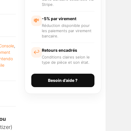
Stripe.
-5% par virement
💸
Réduction disponible pour
les paiements par virement
bancaire.
Console
,
Retours encadrés
↩️
ement
Conditions claires selon le
intendo
type de pièce et son état.
ile
Besoin d’aide ?
 ou
tizer)