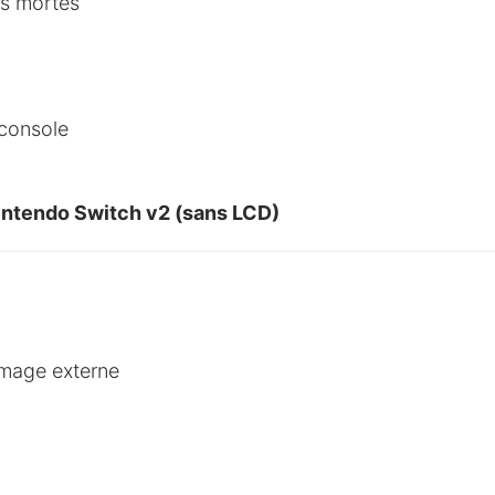
es mortes
 console
Nintendo Switch v2 (sans LCD)
mmage externe