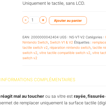
Uniquement le tactile, sans LCD.
A
-
+
Ajouter au panier
l
t
EAN:
2000000042404
UGS :
NS-VT-V2
Catégories :
e
Nintendo Switch
,
Switch V1 & V2
Étiquettes :
remplac
r
tactile switch v2
,
réparation nintendo switch
,
tactile n
n
switch v2
,
vitre tactile compatible switch v2
,
vitre tact
switch v2
a
t
i
v
INFORMATIONS COMPLÉMENTAIRES
e
:
)
réagit mal au toucher
ou sa vitre est
rayée, fissurée
ermet de remplacer uniquement la surface tactile (digi