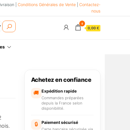
ivraison |
Conditions Générales de Vente
|
Contactez-
nous
0
0,00 €
es
Achetez en confiance
Expédition rapide
🚚
Commandes préparées
depuis la France selon
disponibilité.
2
Paiement sécurisé
🔒
mois.
Carte bancaire sécurisée via