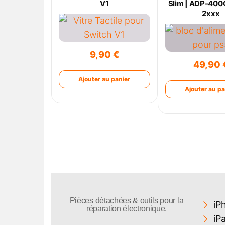
V1
Slim | ADP-400G
2xxx
9,90
€
49,90
Ajouter au panier
Ajouter au pa
Pièces détachées & outils pour la
iP
réparation électronique.
iP