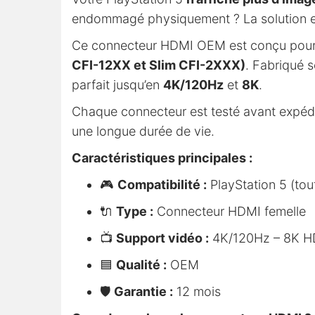
endommagé physiquement ? La solution e
Ce connecteur HDMI OEM est conçu pour
CFI-12XX et Slim CFI-2XXX)
. Fabriqué s
parfait jusqu’en
4K/120Hz
et
8K
.
Chaque connecteur est testé avant expédit
une longue durée de vie.
Caractéristiques principales :
🎮
Compatibilité :
PlayStation 5 (tout
🔌
Type :
Connecteur HDMI femelle
📺
Support vidéo :
4K/120Hz – 8K H
🟦
Qualité :
OEM
🛡️
Garantie :
12 mois