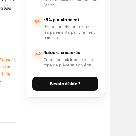
Stripe.
stée,
-5% par virement
💸
Réduction disponible pour
les paiements par virement
bancaire.
Retours encadrés
↩️
Console
,
Conditions claires selon le
type de pièce et son état.
ecteur
 slim
,
,
Besoin d’aide ?