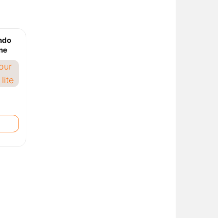
endo
une