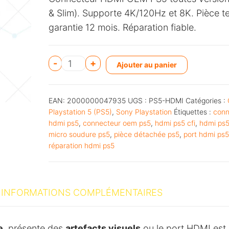
& Slim). Supporte 4K/120Hz et 8K. Pièce te
garantie 12 mois. Réparation fiable.
A
-
+
Ajouter au panier
l
t
EAN:
2000000047935
UGS :
PS5-HDMI
Catégories :
e
Playstation 5 (PS5)
,
Sony Playstation
Étiquettes :
conn
r
hdmi ps5
,
connecteur oem ps5
,
hdmi ps5 cfi
,
hdmi ps5
n
micro soudure ps5
,
pièce détachée ps5
,
port hdmi ps5
réparation hdmi ps5
a
t
i
v
INFORMATIONS COMPLÉMENTAIRES
e
:
e
, présente des
artefacts visuels
ou le port HDMI est