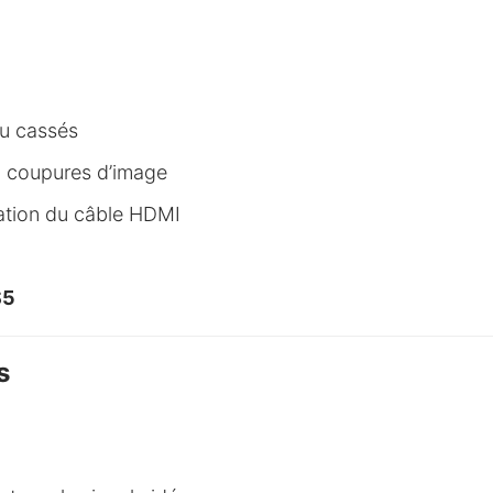
ou cassés
ou coupures d’image
ation du câble HDMI
S5
s