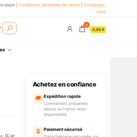
ivraison |
Conditions Générales de Vente
|
Contactez-
nous
0
0,00 €
es
Achetez en confiance
Expédition rapide
🚚
Commandes préparées
depuis la France selon
disponibilité.
Paiement sécurisé
🔒
s (Fat
Carte bancaire sécurisée via