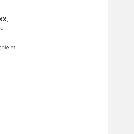
XX,
éo
sole et