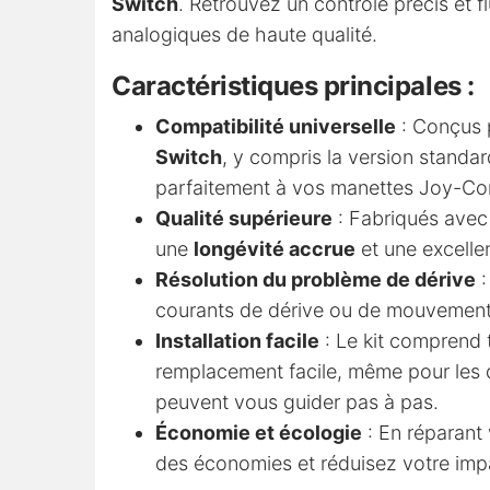
Switch
. Retrouvez un contrôle précis et f
analogiques de haute qualité.
Caractéristiques principales :
Compatibilité universelle
: Conçus 
Switch
, y compris la version standar
parfaitement à vos manettes Joy-Co
Qualité supérieure
: Fabriqués avec 
une
longévité accrue
et une excelle
Résolution du problème de dérive
:
courants de dérive ou de mouvement in
Installation facile
: Le kit comprend t
remplacement facile, même pour les d
peuvent vous guider pas à pas.
Économie et écologie
: En réparant 
des économies et réduisez votre imp