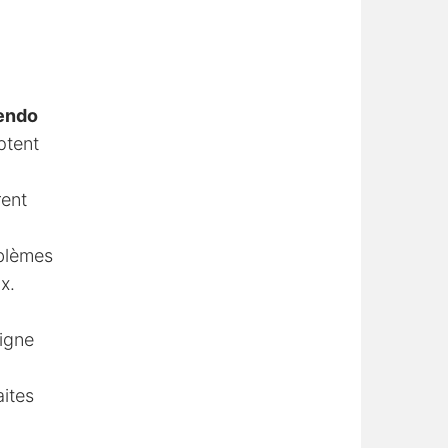
tendo
ptent
rent
oblèmes
x.
ligne
aites