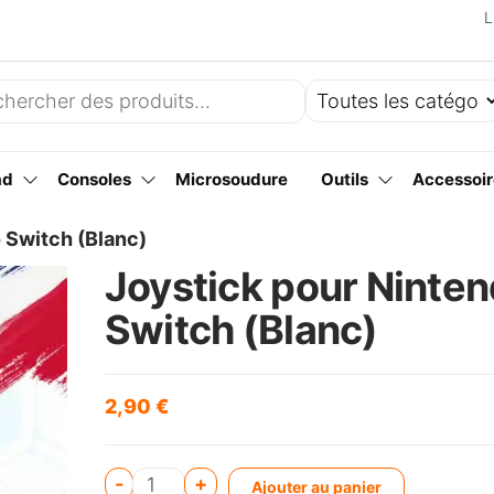
L
ad
Consoles
Microsoudure
Outils
Accessoir
 Switch (Blanc)
Joystick pour Ninte
Switch (Blanc)
2,90
€
A
-
+
Ajouter au panier