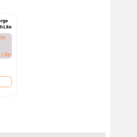
arge
h Lite