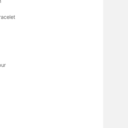
n
racelet
our