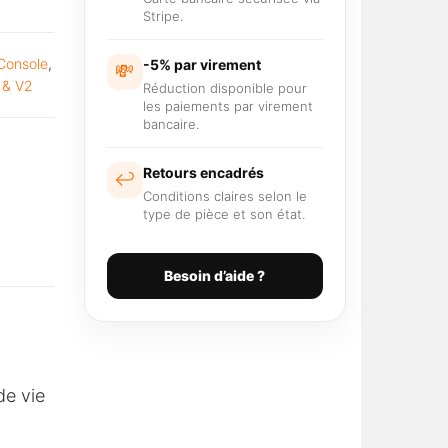
Stripe.
Console
,
-5% par virement
💸
 & V2
Réduction disponible pour
les paiements par virement
bancaire.
Retours encadrés
↩️
Conditions claires selon le
type de pièce et son état.
Besoin d’aide ?
de vie