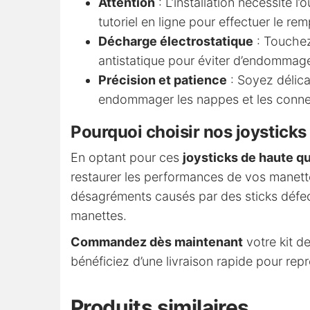
Attention
: L’installation nécessite 
tutoriel en ligne pour effectuer le re
Décharge électrostatique
: Touchez 
antistatique pour éviter d’endommag
Précision et patience
: Soyez délic
endommager les nappes et les connec
Pourquoi choisir nos joystick
En optant pour ces
joysticks de haute qu
restaurer les performances de vos manett
désagréments causés par des sticks défec
manettes.
Commandez dès maintenant
votre kit d
bénéficiez d’une livraison rapide pour repr
Produits similaires