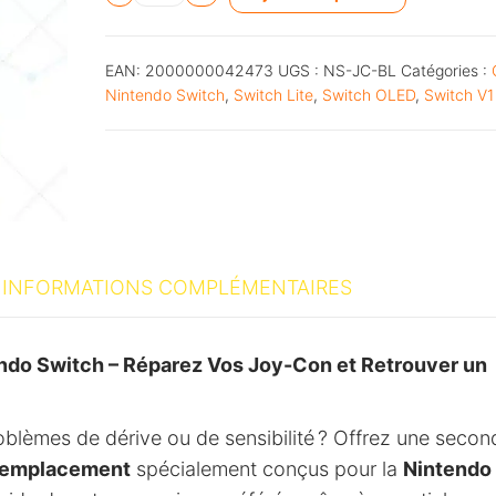
l
t
EAN:
2000000042473
UGS :
NS-JC-BL
Catégories :
e
Nintendo Switch
,
Switch Lite
,
Switch OLED
,
Switch V1
r
n
a
t
i
v
INFORMATIONS COMPLÉMENTAIRES
e
:
ndo Switch – Réparez Vos Joy-Con et Retrouver un
lèmes de dérive ou de sensibilité ? Offrez une secon
 remplacement
spécialement conçus pour la
Nintendo